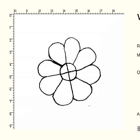
R
M
Q
A