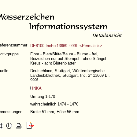
eferenznummer
DE8100-IncFol13669_999f <Permalink>
otivgruppe
Flora - Blatt/Blüte/Baum - Blume - frei,
Beizeichen nur auf Stempel - ohne Stängel -
Kreuz - acht Blütenblätter
uelle
Deutschland, Stuttgart, Württembergische
Landesbibliothek, Stuttgart, Inc. 2° 13669 Bl.
999f
INKA
Umfang 1-170
wahrscheinlich 1474 - 1476
bmessungen
Breite 51 mm, Höhe 56 mm