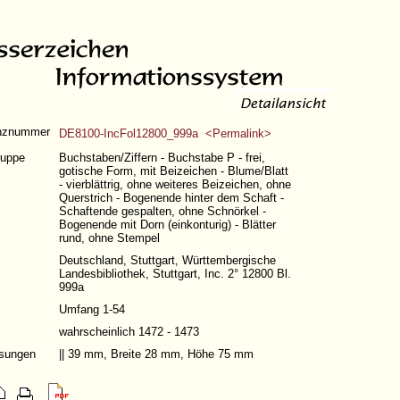
nznummer
DE8100-IncFol12800_999a <Permalink>
ruppe
Buchstaben/Ziffern - Buchstabe P - frei,
gotische Form, mit Beizeichen - Blume/Blatt
- vierblättrig, ohne weiteres Beizeichen, ohne
Querstrich - Bogenende hinter dem Schaft -
Schaftende gespalten, ohne Schnörkel -
Bogenende mit Dorn (einkonturig) - Blätter
rund, ohne Stempel
Deutschland, Stuttgart, Württembergische
Landesbibliothek, Stuttgart, Inc. 2° 12800 Bl.
999a
Umfang 1-54
wahrscheinlich 1472 - 1473
sungen
|| 39 mm, Breite 28 mm, Höhe 75 mm