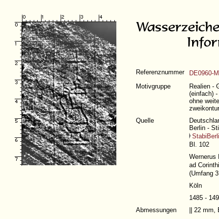
Referenznummer
DE0960-Mt
Motivgruppe
Realien - 
(einfach) -
ohne weite
zweikontur
Quelle
Deutschlan
Berlin - S
StabiBerl
Bl. 102
Wernerus R
ad Corinth
(
Umfang 31
Köln
1485 - 14
Abmessungen
|| 22 mm,