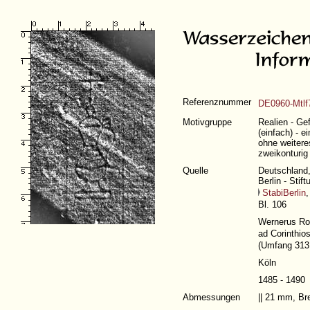
Referenznummer
DE0960-Mtlf
Motivgruppe
Realien - Ge
(einfach) - e
ohne weitere
zweikonturig
Quelle
Deutschland,
Berlin - Stif
StabiBerlin
,
Bl. 106
Wernerus Rol
ad Corinthio
(
Umfang 313 
Köln
1485 - 1490
Abmessungen
|| 21 mm, B