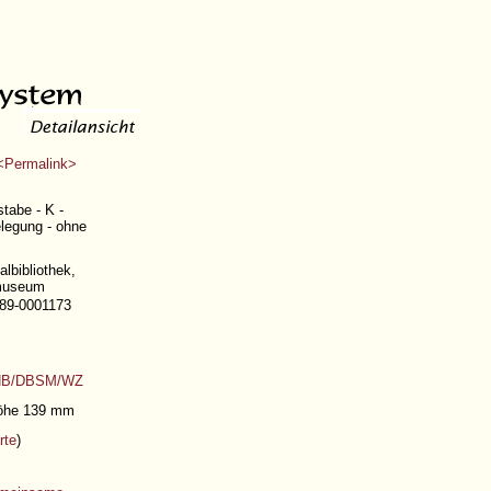
Permalink>
tabe - K -
elegung - ohne
lbibliothek,
tmuseum
389-0001173
B/DBSM/WZ
 Höhe 139 mm
rte
)