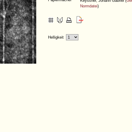
Keyssner, Johann Gabriel (
Ge
Normdatei
)
Helligkeit