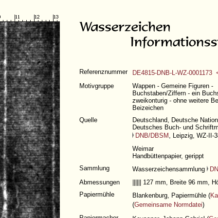
Referenznummer
DE4815-DNB-L-WZ-0001173 <
Motivgruppe
Wappen - Gemeine Figuren -
Buchstaben/Ziffern - ein Buchs
zweikonturig - ohne weitere B
Beizeichen
Quelle
Deutschland, Deutsche Nationa
Deutsches Buch- und Schrif
DNB/DBSM
, Leipzig, WZ-II-
Weimar
Handbüttenpapier, gerippt
Sammlung
Wasserzeichensammlung
DN
Abmessungen
|||||| 127 mm, Breite 96 mm,
Papiermühle
Blankenburg, Papiermühle (
Ka
(
Gemeinsame Normdatei
)
Papiermacher