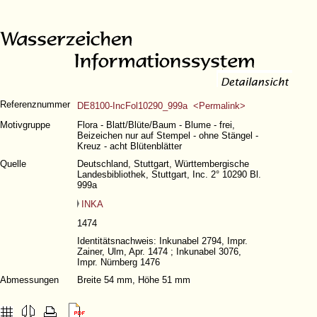
Referenznummer
DE8100-IncFol10290_999a <Permalink>
Motivgruppe
Flora - Blatt/Blüte/Baum - Blume - frei,
Beizeichen nur auf Stempel - ohne Stängel -
Kreuz - acht Blütenblätter
Quelle
Deutschland, Stuttgart, Württembergische
Landesbibliothek, Stuttgart, Inc. 2° 10290 Bl.
999a
INKA
1474
Identitätsnachweis: Inkunabel 2794, Impr.
Zainer, Ulm, Apr. 1474 ; Inkunabel 3076,
Impr. Nürnberg 1476
Abmessungen
Breite 54 mm, Höhe 51 mm