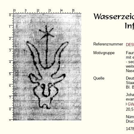
Referenznummer
DE5
Motivgruppe
Faun
mit 
- se
weit
Nase
Quelle
Deut
Staa
Bl. 
Joha
evan
GW
20,5
Nürn
Druc
147