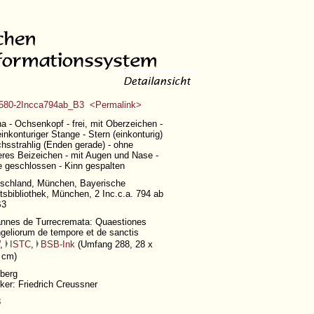
580-2Incca794ab_B3 <Permalink>
a - Ochsenkopf - frei, mit Oberzeichen -
einkonturiger Stange - Stern (einkonturig)
chsstrahlig (Enden gerade) - ohne
eres Beizeichen - mit Augen und Nase -
 geschlossen - Kinn gespalten
schland, München, Bayerische
tsbibliothek, München, 2 Inc.c.a. 794 ab
B3
nnes de Turrecremata: Quaestiones
geliorum de tempore et de sanctis
,
ISTC
,
BSB-Ink
(
Umfang 288
, 28 x
 cm)
berg
ker: Friedrich Creussner
8