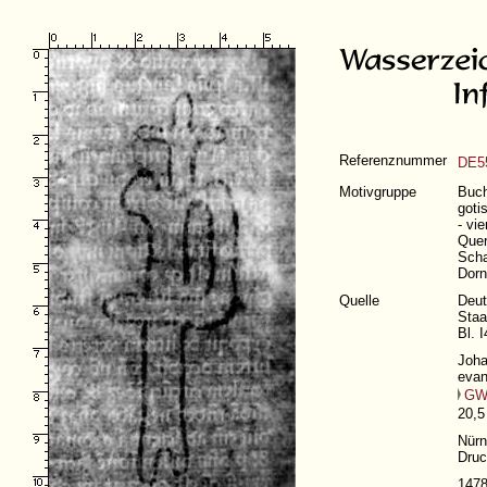
Referenznummer
DE5
Motivgruppe
Buch
goti
- vi
Quer
Scha
Dorn
Quelle
Deut
Staa
Bl. I
Joha
evan
GW
20,5
Nürn
Druc
147