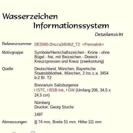
Referenznummer
DE5580-2Incca3454b2_T2 <Permalink>
Motivgruppe
Symbole/Herrschaftszeichen - Krone - ohne
Bügel - frei, mit Beizeichen - Dreieck -
Kreuzsprossen und Kreuz (zweikonturig)
Quelle
Deutschland, München, Bayerische
Staatsbibliothek, München, 2 Inc.c.a. 3454
b-2 Bl. T2
Breviarium Salisburgense
ISTC
,
BSB-Ink
,
GW
(
Umfang 206
, 34,5 x
24,5 cm)
Nürnberg
Drucker: Georg Stuchs
1497
Abmessungen
||| 74 mm, Breite 51 mm, Höhe 111 mm