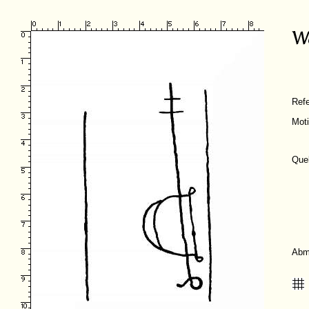
Ref
Mot
Quel
Abm