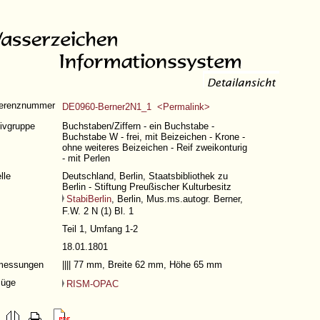
erenznummer
DE0960-Berner2N1_1 <Permalink>
ivgruppe
Buchstaben/Ziffern - ein Buchstabe -
Buchstabe W - frei, mit Beizeichen - Krone -
ohne weiteres Beizeichen - Reif zweikonturig
- mit Perlen
lle
Deutschland, Berlin, Staatsbibliothek zu
Berlin - Stiftung Preußischer Kulturbesitz
StabiBerlin
, Berlin, Mus.ms.autogr. Berner,
F.W. 2 N (1) Bl. 1
Teil 1,
Umfang 1-2
18.01.1801
messungen
|||| 77 mm, Breite 62 mm, Höhe 65 mm
üge
RISM-OPAC