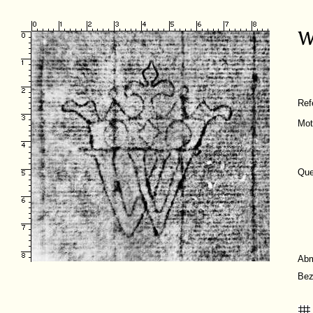
Ref
Mot
Que
Ab
Bez