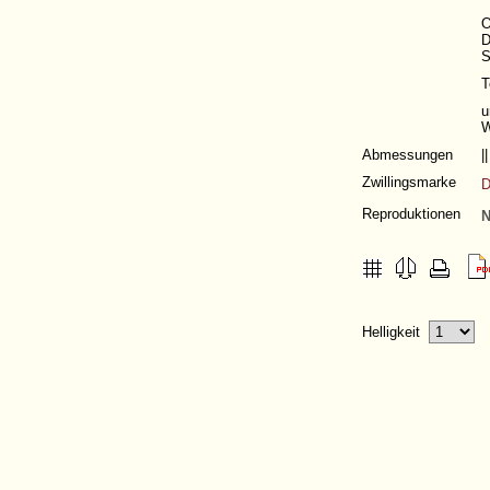
O
D
S
T
u
W
Abmessungen
|
Zwillingsmarke
D
Reproduktionen
N
Helligkeit