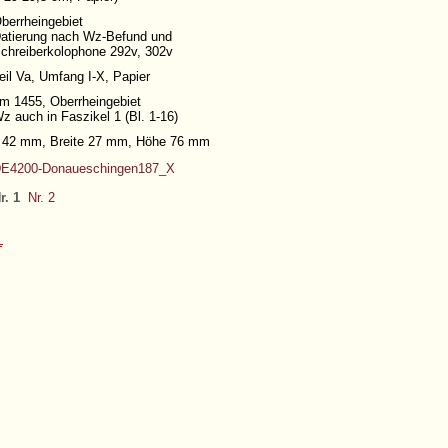
berrheingebiet
atierung nach Wz-Befund und
chreiberkolophone 292v, 302v
eil Va,
Umfang I-X
, Papier
m 1455, Oberrheingebiet
z auch in Faszikel 1 (Bl. 1-16)
| 42 mm, Breite 27 mm, Höhe 76 mm
E4200-Donaueschingen187_X
r. 1
Nr. 2