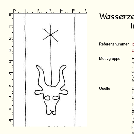
Referenznummer
D
D
Motivgruppe
F
m
-
w
N
f
Quelle
D
L
D
I
E
Ö
‚
P
×