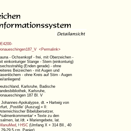
E4200-
onaueschingen187_V <Permalink>
auna - Ochsenkopf - frei, mit Oberzeichen -
it einkonturiger Stange - Stern (einkonturig)
 sechsstrahlig (Enden gerade) - ohne
eiteres Beizeichen - mit Augen und
asenlöchern - ohne Kreis auf Stirn - Augen
rei/anliegend
eutschland, Karlsruhe, Badische
andesbibliothek, Karlsruhe,
onaueschingen 187 Bl. V
: Johannes-Apokalypse, dt. • Hartwig von
rfurt, ‚Postille‘ (Auszug) • II:
sterreichischer Bibelübersetzer,
Psalmenkommentar‘ • Texte zu den
salmen, lat./dt. • Mariengebete, lat.
ManuMed
,
HSC
(
Umfang X + 314 Bll.
, 40
 29-29,5 cm, Papier)