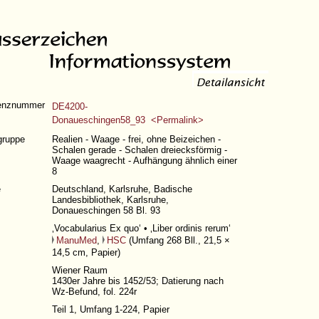
enznummer
DE4200-
Donaueschingen58_93 <Permalink>
gruppe
Realien - Waage - frei, ohne Beizeichen -
Schalen gerade - Schalen dreiecksförmig -
Waage waagrecht - Aufhängung ähnlich einer
8
e
Deutschland, Karlsruhe, Badische
Landesbibliothek, Karlsruhe,
Donaueschingen 58 Bl. 93
‚Vocabularius Ex quo‘ • ‚Liber ordinis rerum‘
ManuMed
,
HSC
(
Umfang 268 Bll.
, 21,5 ×
14,5 cm, Papier)
Wiener Raum
1430er Jahre bis 1452/53; Datierung nach
Wz-Befund, fol. 224r
Teil 1,
Umfang 1-224
, Papier