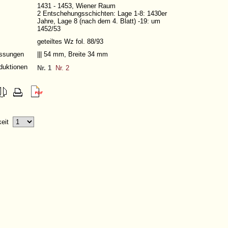
1431 - 1453, Wiener Raum
2 Entschehungsschichten: Lage 1-8: 1430er
Jahre, Lage 8 (nach dem 4. Blatt) -19: um
1452/53
geteiltes Wz fol. 88/93
ssungen
||| 54 mm, Breite 34 mm
duktionen
Nr. 1
Nr. 2
gkeit