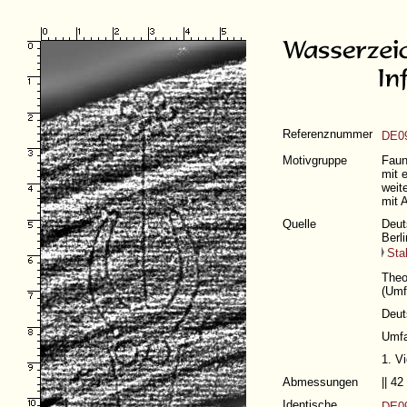
Referenznummer
DE0
Motivgruppe
Faun
mit 
weit
mit 
Quelle
Deut
Berl
Sta
Theo
(
Umf
Deut
Umfa
1. V
Abmessungen
|| 4
Identische
DE09