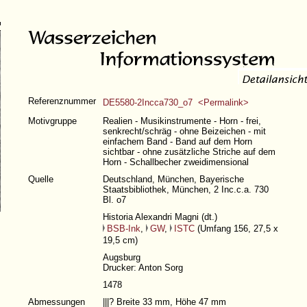
Referenznummer
DE5580-2Incca730_o7 <Permalink>
Motivgruppe
Realien - Musikinstrumente - Horn - frei,
senkrecht/schräg - ohne Beizeichen - mit
einfachem Band - Band auf dem Horn
sichtbar - ohne zusätzliche Striche auf dem
Horn - Schallbecher zweidimensional
Quelle
Deutschland, München, Bayerische
Staatsbibliothek, München, 2 Inc.c.a. 730
Bl. o7
Historia Alexandri Magni (dt.)
BSB-Ink
,
GW
,
ISTC
(
Umfang 156
, 27,5 x
19,5 cm)
Augsburg
Drucker: Anton Sorg
1478
Abmessungen
|||?
Breite 33 mm, Höhe 47 mm