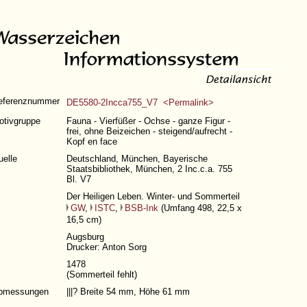
eferenznummer
DE5580-2Incca755_V7 <Permalink>
otivgruppe
Fauna - Vierfüßer - Ochse - ganze Figur -
frei, ohne Beizeichen - steigend/aufrecht -
Kopf en face
uelle
Deutschland, München, Bayerische
Staatsbibliothek, München, 2 Inc.c.a. 755
Bl. V7
Der Heiligen Leben. Winter- und Sommerteil
GW
,
ISTC
,
BSB-Ink
(
Umfang 498
, 22,5 x
16,5 cm)
Augsburg
Drucker: Anton Sorg
1478
(Sommerteil fehlt)
bmessungen
|||?
Breite 54 mm, Höhe 61 mm