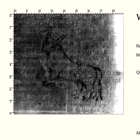
R
M
Q
A