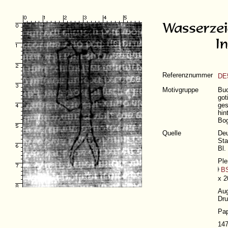
Referenznummer
DE
Motivgruppe
Buc
got
ges
hin
Bo
Quelle
Deu
Sta
Bl.
Ple
BS
x 2
Au
Dru
Pap
14