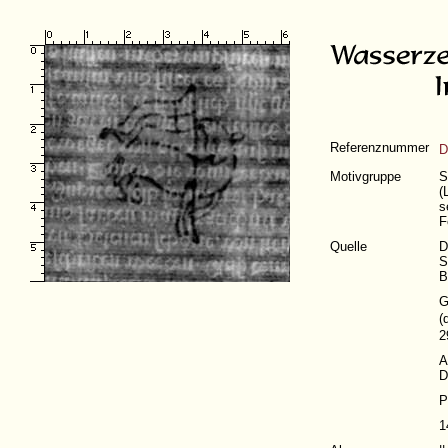
Referenznummer
D
Motivgruppe
S
(
s
F
Quelle
D
S
B
G
(
2
A
D
P
1