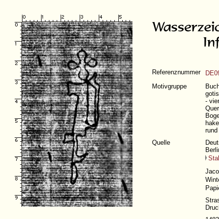
Referenznummer
DE09
Motivgruppe
Buch
goti
- vi
Quer
Boge
hake
rund
Quelle
Deut
Berl
Sta
Jaco
Wint
Papi
Stra
Druc