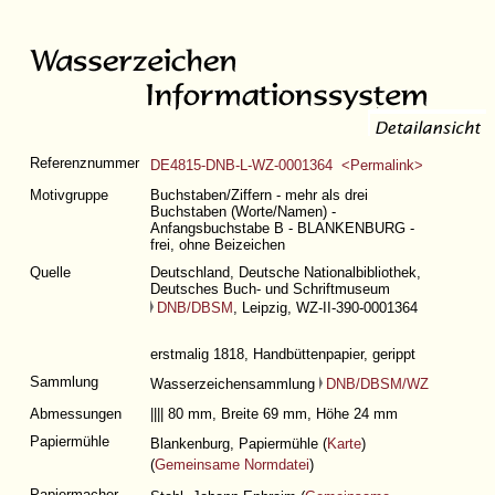
Referenznummer
DE4815-DNB-L-WZ-0001364 <Permalink>
Motivgruppe
Buchstaben/Ziffern - mehr als drei
Buchstaben (Worte/Namen) -
Anfangsbuchstabe B - BLANKENBURG -
frei, ohne Beizeichen
Quelle
Deutschland, Deutsche Nationalbibliothek,
Deutsches Buch- und Schriftmuseum
DNB/DBSM
, Leipzig, WZ-II-390-0001364
erstmalig 1818, Handbüttenpapier, gerippt
Sammlung
Wasserzeichensammlung
DNB/DBSM/WZ
Abmessungen
|||| 80 mm, Breite 69 mm, Höhe 24 mm
Papiermühle
Blankenburg, Papiermühle (
Karte
)
(
Gemeinsame Normdatei
)
Papiermacher