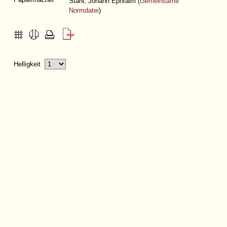
Stahl, Johann Ephraim (
Gemeinsame
Normdatei
)
Helligkeit