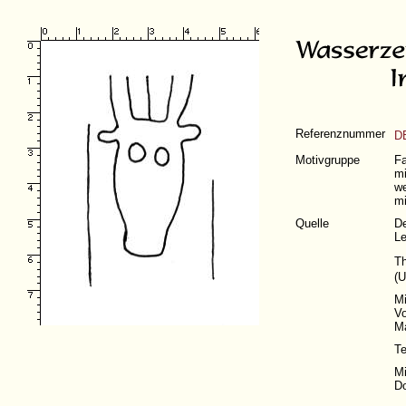
Referenznummer
D
Motivgruppe
Fa
mi
we
mi
Quelle
De
Le
T
(
U
Mi
Vo
Ma
Te
Mi
Do