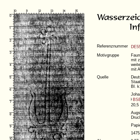
Referenznummer
DE55
Motivgruppe
Faun
mit 
weite
mit 
Quelle
Deut
Staa
Bl. 
Joha
BSB
20,5
Augs
Druc
Papi
1475