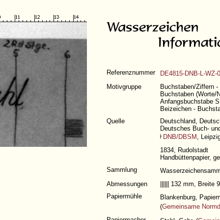
Referenznummer
DE4815-DNB-L-WZ-0
Motivgruppe
Buchstaben/Ziffern - 
Buchstaben (Worte/
Anfangsbuchstabe S -
Beizeichen - Buchs
Quelle
Deutschland, Deutsch
Deutsches Buch- un
DNB/DBSM
, Leipz
1834, Rudolstadt
Handbüttenpapier, ge
Sammlung
Wasserzeichensam
Abmessungen
|||||| 132 mm, Breit
Papiermühle
Blankenburg, Papier
(
Gemeinsame Normd
Papiermacher