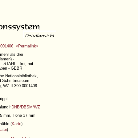
001406 <Permalink>
mehr als drei
Namen) -
 STAHL - frei, mit
taben - GEBR
e Nationalbibliothek,
d Schriftmuseum
ig, WZ-II-390-0001406
rippt
mlung
DNB/DBSM/WZ
e 95 mm, Höhe 37 mm
mühle (
Karte
)
atei
)