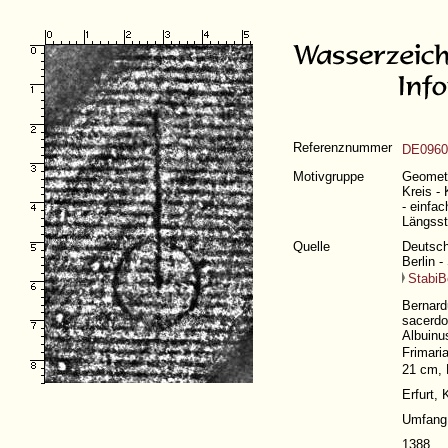
Referenznummer
DE0960
Motivgruppe
Geometr
Kreis -
- einfa
Längsst
Quelle
Deutsch
Berlin -
StabiB
Bernard
sacerdo
Albuinu
Frimari
21 cm, 
Erfurt, 
Umfang 
1388