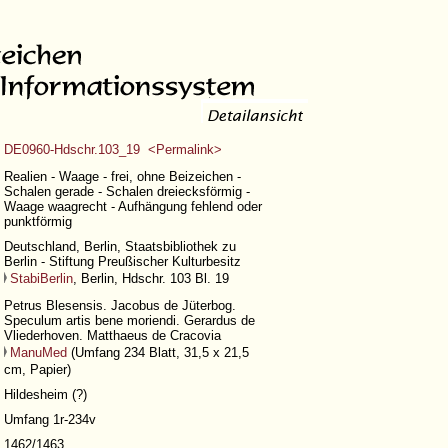
DE0960-Hdschr.103_19 <Permalink>
Realien - Waage - frei, ohne Beizeichen -
Schalen gerade - Schalen dreiecksförmig -
Waage waagrecht - Aufhängung fehlend oder
punktförmig
Deutschland, Berlin, Staatsbibliothek zu
Berlin - Stiftung Preußischer Kulturbesitz
StabiBerlin
, Berlin, Hdschr. 103 Bl. 19
Petrus Blesensis. Jacobus de Jüterbog.
Speculum artis bene moriendi. Gerardus de
Vliederhoven. Matthaeus de Cracovia
ManuMed
(
Umfang 234 Blatt
, 31,5 x 21,5
cm, Papier)
Hildesheim (?)
Umfang 1r-234v
1462/1463