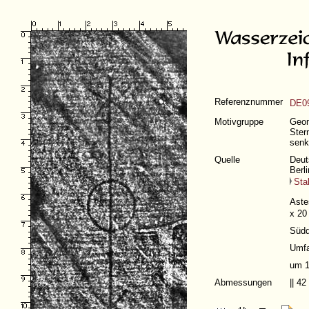
Referenznummer
DE09
Motivgruppe
Geom
Ster
senk
Quelle
Deut
Berl
Sta
Aste
x 20
Südd
Umfa
um 
Abmessungen
|| 4