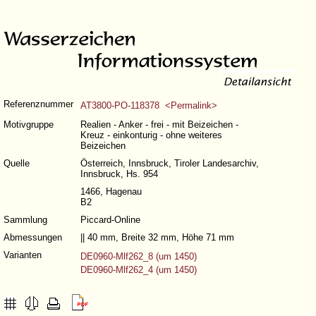
Referenznummer
AT3800-PO-118378 <Permalink>
Motivgruppe
Realien - Anker - frei - mit Beizeichen -
Kreuz - einkonturig - ohne weiteres
Beizeichen
Quelle
Österreich, Innsbruck, Tiroler Landesarchiv,
Innsbruck, Hs. 954
1466, Hagenau
B2
Sammlung
Piccard-Online
Abmessungen
|| 40 mm, Breite 32 mm, Höhe 71 mm
Varianten
DE0960-Mlf262_8 (um 1450)
DE0960-Mlf262_4 (um 1450)