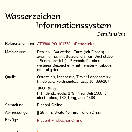
Referenznummer
AT3800-PO-101778 <Permalink>
Motivgruppe
Realien - Bauwerke - Turm (mit Zinnen) -
zwei Türme, mit Beizeichen - ein Buchstabe
- Buchstabe I/J (s. Schnörkel) - ohne
weiteres Beizeichen - mit Fenster - Torbogen
mit Fallgitter
Quelle
Österreich, Innsbruck, Tiroler Landesarchiv,
Innsbruck, Ferdinandea, fasc. 10, 399/167
1568, Prag
P P identl.: ebda, 179, Prag, Juli 1568 K
ident.: ebda, 180, Prag, Juni 1568
Sammlung
Piccard-Online
Abmessungen
|| 29 mm, Breite 45 mm, Höhe 72 mm
Bezüge
Piccard-Findbücher Online