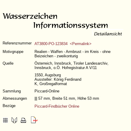
Referenznummer
AT3800-PO-123834 <Permalink>
Motivgruppe
Realien - Waffen - Armbrust - im Kreis - ohne
Beizeichen - zweikonturig
Quelle
Österreich, Innsbruck, Tiroler Landesarchiv,
Innsbruck, o.Ö. Hofregistratur A V/11
1550, Augsburg
Aussteller: König Ferdinand
K, Großregalformat
Sammlung
Piccard-Online
Abmessungen
||| 57 mm, Breite 51 mm, Höhe 53 mm
Bezüge
Piccard-Findbücher Online