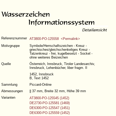
Referenznummer
AT3800-PO-125558 <Permalink>
Motivgruppe
Symbole/Herrschaftszeichen - Kreuz -
griechisches/gleichschenkeliges Kreuz -
Tatzenkreuz - frei, kugelbesetzt - Sockel -
ohne weiteres Beizeichen
Quelle
Österreich, Innsbruck, Tiroler Landesarchiv,
Innsbruck, Lehenbücher, liber fragm. II
1452, Innsbruck
B, Text 1452
Sammlung
Piccard-Online
Abmessungen
|| 37 mm, Breite 32 mm, Höhe 39 mm
Varianten
AT3800-PO-125545 (1452)
DE2730-PO-125581 (1469)
DE6300-PO-125547 (1451)
DE6300-PO-125559 (1452)