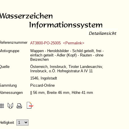
Referenznummer
AT3800-PO-25005 <Permalink>
Motivgruppe
Wappen - Heroldsbilder - Schild geteilt, frei -
einfach geteilt - Adler (Kopf) - Rauten - ohne
Beizeichen
Quelle
Österreich, Innsbruck, Tiroler Landesarchiv,
Innsbruck, o.Ö. Hofregistratur A IV 11
1546, Ingolstadt
Sammlung
Piccard-Online
Abmessungen
|| 56 mm, Breite 46 mm, Höhe 41 mm
Helligkeit