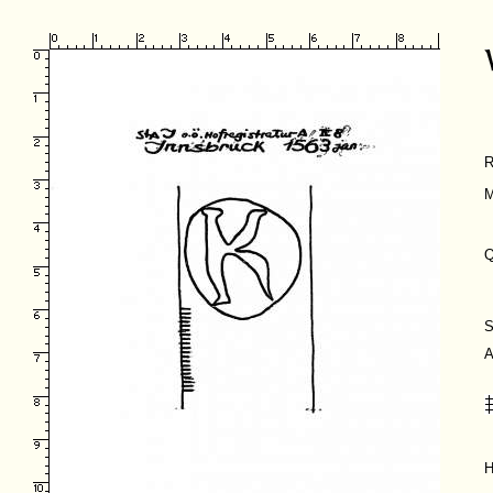
R
M
Q
S
A
H