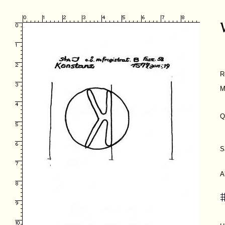
R
M
Q
S
A