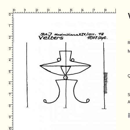
R
M
Q
S
A