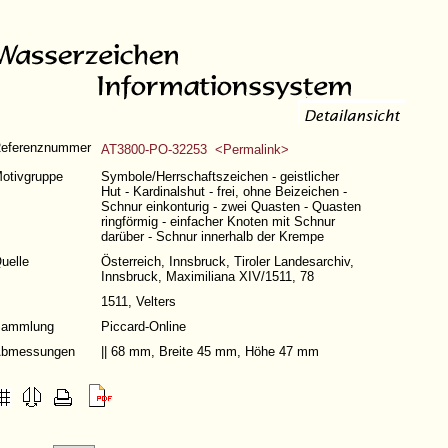
eferenznummer
AT3800-PO-32253 <Permalink>
otivgruppe
Symbole/Herrschaftszeichen - geistlicher
Hut - Kardinalshut - frei, ohne Beizeichen -
Schnur einkonturig - zwei Quasten - Quasten
ringförmig - einfacher Knoten mit Schnur
darüber - Schnur innerhalb der Krempe
uelle
Österreich, Innsbruck, Tiroler Landesarchiv,
Innsbruck, Maximiliana XIV/1511, 78
1511, Velters
ammlung
Piccard-Online
bmessungen
|| 68 mm, Breite 45 mm, Höhe 47 mm