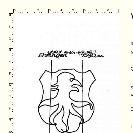
R
M
Q
S
A
H