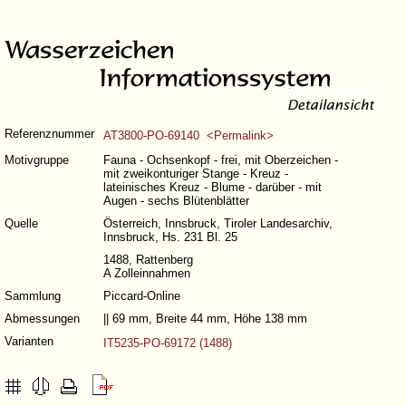
Referenznummer
AT3800-PO-69140 <Permalink>
Motivgruppe
Fauna - Ochsenkopf - frei, mit Oberzeichen -
mit zweikonturiger Stange - Kreuz -
lateinisches Kreuz - Blume - darüber - mit
Augen - sechs Blütenblätter
Quelle
Österreich, Innsbruck, Tiroler Landesarchiv,
Innsbruck, Hs. 231 Bl. 25
1488, Rattenberg
A Zolleinnahmen
Sammlung
Piccard-Online
Abmessungen
|| 69 mm, Breite 44 mm, Höhe 138 mm
Varianten
IT5235-PO-69172 (1488)