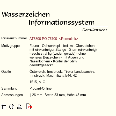
Referenznummer
AT3800-PO-76700 <Permalink>
Motivgruppe
Fauna - Ochsenkopf - frei, mit Oberzeichen -
mit einkonturiger Stange - Stern (einkonturig)
- sechsstrahlig (Enden gerade) - ohne
weiteres Beizeichen - mit Augen und
Nasenlöchern - Kontur der Stirn
gewellt/gezackt
Quelle
Österreich, Innsbruck, Tiroler Landesarchiv,
Innsbruck, Maximiliana I/44, 42
1515, o. O.
Sammlung
Piccard-Online
Abmessungen
|| 26 mm, Breite 33 mm, Höhe 43 mm