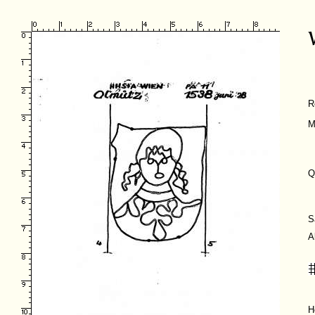
R
M
Q
S
A
H