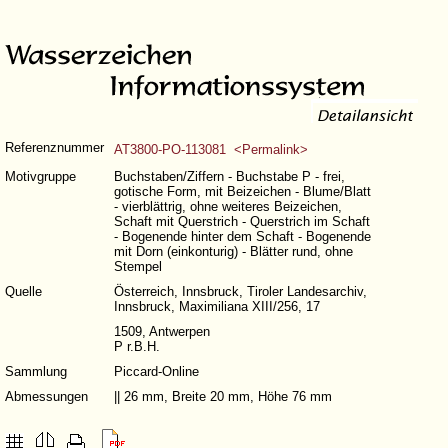
Referenznummer
AT3800-PO-113081 <Permalink>
Motivgruppe
Buchstaben/Ziffern - Buchstabe P - frei,
gotische Form, mit Beizeichen - Blume/Blatt
- vierblättrig, ohne weiteres Beizeichen,
Schaft mit Querstrich - Querstrich im Schaft
- Bogenende hinter dem Schaft - Bogenende
mit Dorn (einkonturig) - Blätter rund, ohne
Stempel
Quelle
Österreich, Innsbruck, Tiroler Landesarchiv,
Innsbruck, Maximiliana XIII/256, 17
1509, Antwerpen
P r.B.H.
Sammlung
Piccard-Online
Abmessungen
|| 26 mm, Breite 20 mm, Höhe 76 mm