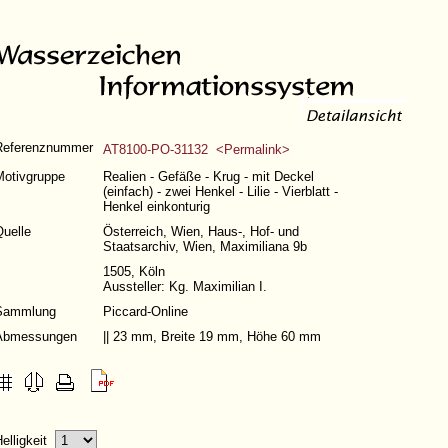
Referenznummer
AT8100-PO-31132 <Permalink>
Motivgruppe
Realien - Gefäße - Krug - mit Deckel
(einfach) - zwei Henkel - Lilie - Vierblatt -
Henkel einkonturig
Quelle
Österreich, Wien, Haus-, Hof- und
Staatsarchiv, Wien, Maximiliana 9b
1505, Köln
Aussteller: Kg. Maximilian I.
Sammlung
Piccard-Online
Abmessungen
|| 23 mm, Breite 19 mm, Höhe 60 mm
Helligkeit