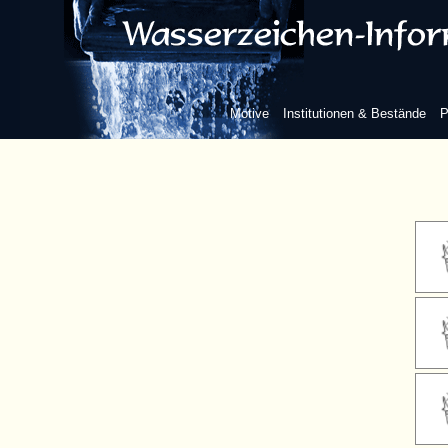
Motive
Institutionen & Bestände
P