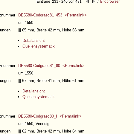
Einträge 231 - 240 von 481
/
Bildbrowser
nznummer
DE5580-Codgraec81_453 <Permalink>
um 1550
ungen
||| 65 mm, Breite 42 mm, Höhe 66 mm
Detailansicht
Quellensystematik
nznummer
DE5580-Codgraec81_80 <Permalink>
um 1550
ungen
||| 67 mm, Breite 41 mm, Höhe 61 mm
Detailansicht
Quellensystematik
nznummer
DE5580-Codgraec80_I <Permalink>
um 1550, Venedig
ungen
||| 62 mm, Breite 42 mm, Höhe 64 mm