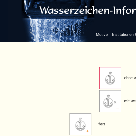
Stern
einkonturig
Motive
Institutionen
zweikonturig
ohne w
mit we
Herz