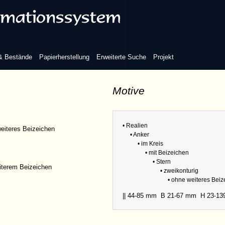
 & Bestände
Papierherstellung
Erweiterte Suche
Projekt
Motive
• Realien
eiteres Beizeichen
• Anker
• im Kreis
• mit Beizeichen
• Stern
iterem Beizeichen
• zweikonturig
• ohne weiteres Bei
|| 44-85 mm
B 21-67 mm
H 23-1