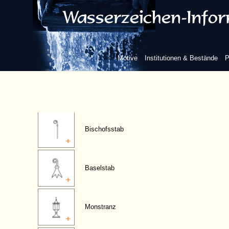
Symbole/Herrschaftszeichen
Kreuz
Motive
Institutionen & Bestände
P
geistlicher Hut
Bischofsstab
Baselstab
Monstranz