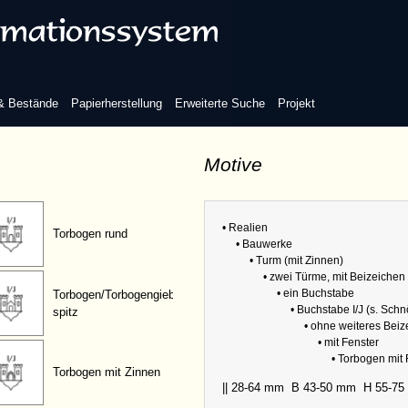
eiteres Beizeichen
ohne Fenster
 & Bestände
Papierherstellung
Erweiterte Suche
Projekt
Motive
mit Fenster
• Realien
Torbogen rund
• Bauwerke
• Turm (mit Zinnen)
• zwei Türme, mit Beizeichen
• ein Buchstabe
Torbogen/Torbogengiebel
• Buchstabe I/J (s. Schn
spitz
• ohne weiteres Bei
• mit Fenster
• Torbogen mit F
Torbogen mit Zinnen
|| 28-64 mm
B 43-50 mm
H 55-7