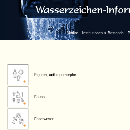
Motive
Institutionen & Bestände
P
Figuren, anthropomorphe
Fauna
Fabelwesen