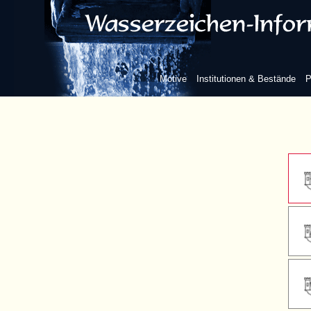
ohne we
Motive
Institutionen & Bestände
P