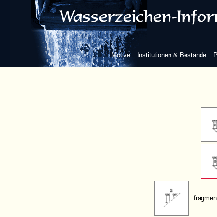
ohne we
Motive
Institutionen & Bestände
P
fragment