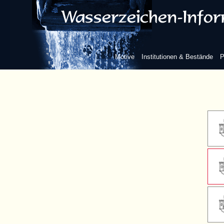
ohne we
Motive
Institutionen & Bestände
P