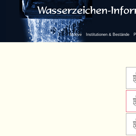
ohne we
Motive
Institutionen & Bestände
P