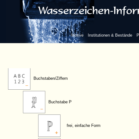
Geometrische Figuren
Wappen
Motive
Institutionen & Bestände
P
Marken
Buchstaben/Ziffern
Buchstabe P
frei, einfache Form